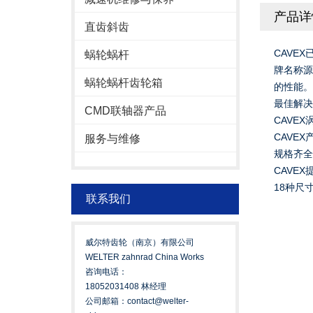
产品详
直齿斜齿
CAVE
蜗轮蜗杆
牌名称源
蜗轮蜗杆齿轮箱
的性能。
最佳解决
CMD联轴器产品
CAVE
CAVE
服务与维修
规格齐全
CAVE
18种尺寸
联系我们
威尔特齿轮（南京）有限公司
WELTER zahnrad China Works
咨询电话：
18052031408 林经理
公司邮箱：contact@welter-