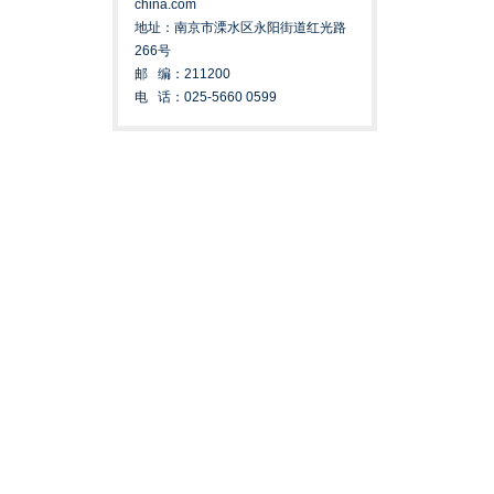
china.com
地址：南京市溧水区永阳街道红光路
266号
邮 编：211200
电 话：025-5660 0599