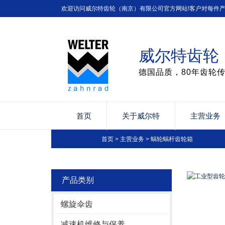
欢迎访问威尔特齿轮（南京）有限公司官方网站!客户对每件
威尔特齿轮
德国品质，80年齿轮
首页
关于威尔特
主营业务
首页
>
主营业务
>
蜗轮蜗杆齿轮箱
产品类别
螺旋伞齿
减速机维修与保养