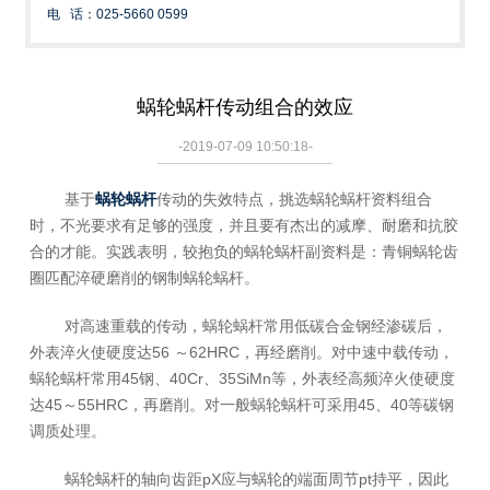
电 话：025-5660 0599
蜗轮蜗杆传动组合的效应
-2019-07-09 10:50:18-
基于
蜗轮蜗杆
传动的失效特点，挑选蜗轮蜗杆资料组合
时，不光要求有足够的强度，并且要有杰出的减摩、耐磨和抗胶
合的才能。实践表明，较抱负的蜗轮蜗杆副资料是：青铜蜗轮齿
圈匹配淬硬磨削的钢制蜗轮蜗杆。
对高速重载的传动，蜗轮蜗杆常用低碳合金钢经渗碳后，
外表淬火使硬度达56 ～62HRC，再经磨削。对中速中载传动，
蜗轮蜗杆常用45钢、40Cr、35SiMn等，外表经高频淬火使硬度
达45～55HRC，再磨削。对一般蜗轮蜗杆可采用45、40等碳钢
调质处理。
蜗轮蜗杆的轴向齿距pX应与蜗轮的端面周节pt持平，因此