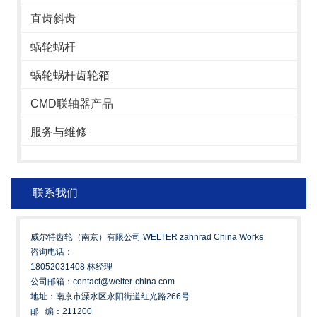
直齿斜齿
蜗轮蜗杆
蜗轮蜗杆齿轮箱
CMD联轴器产品
服务与维修
联系我们
威尔特齿轮（南京）有限公司 WELTER zahnrad China Works
咨询电话：
18052031408 林经理
公司邮箱：contact@welter-china.com
地址：南京市溧水区永阳街道红光路266号
邮 编：211200